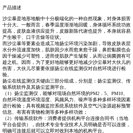
产品描述
沙尘暴是地形地貌中十分极端化的一种自然现象，对身体损害
十分大。一般而言，春季温度渐渐地回暖，身体循环系统功效
提高，皮肤血液供应提升，皮腺新陈代谢也提升，本身就容易
产生喉干、口干舌燥等症状。
而沙尘暴等要素会造成工地扬尘环境污染加剧，导致皮肤表层
水分外流速度加快，肌肤因少水而愈来愈干躁，鼻腔黏膜也会
因干燥减少可塑性，进而使肌肤产生皱裂，从而让病菌拥有可
趁之机。因而，为了更好地能够更好地减少沙尘暴对大伙儿的
伤害，大伙儿尽量要依据扬尘在线监测仪对自然环境进行检
验。
扬尘在线监测仪关键由三部分组成，分别是：扬尘监测仪、传
输系统软件及其扬尘监测平台。
（1）扬尘监测仪，能够对现场自然环境的PM2．5、PM10、
自然环境溫度环境湿度、风频风力、噪声等多种多样环境因素
进行检验；具有视频监控系统系统软件及空气污染源超标预警
信息、有害有害物检测等多种多样功效；
（2）传输系统软件：消费者提供机构平台连接合同书（当地
平台会提供），由技术专业专业技术人员明确是否可以连接，
明确可连接后就可以立即对收到本地的机构平台。