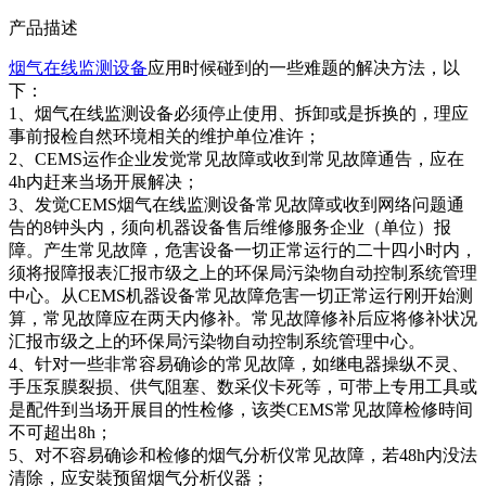
产品描述
烟气在线监测设备
应用时候碰到的一些难题的解决方法，以
下：
1、烟气在线监测设备必须停止使用、拆卸或是拆换的，理应
事前报检自然环境相关的维护单位准许；
2、CEMS运作企业发觉常见故障或收到常见故障通告，应在
4h内赶来当场开展解决；
3、发觉CEMS烟气在线监测设备常见故障或收到网络问题通
告的8钟头内，须向机器设备售后维修服务企业（单位）报
障。产生常见故障，危害设备一切正常运行的二十四小时内，
须将报障报表汇报市级之上的环保局污染物自动控制系统管理
中心。从CEMS机器设备常见故障危害一切正常运行刚开始测
算，常见故障应在两天内修补。常见故障修补后应将修补状况
汇报市级之上的环保局污染物自动控制系统管理中心。
4、针对一些非常容易确诊的常见故障，如继电器操纵不灵、
手压泵膜裂损、供气阻塞、数采仪卡死等，可带上专用工具或
是配件到当场开展目的性检修，该类CEMS常见故障检修時间
不可超出8h；
5、对不容易确诊和检修的烟气分析仪常见故障，若48h内没法
清除，应安裝预留烟气分析仪器；