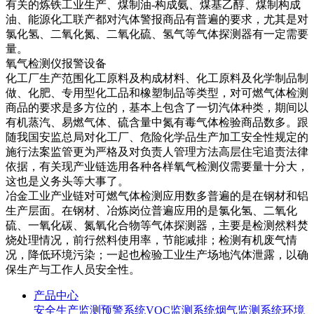
有关的炼铁工业生产、煤制油-构成氨、煤基乙醇、煤制构成
油、能源化工联产都对汽体警报商品有普遍的要求，尤其是对
氯化氢、二氧化氮、二氧化硫、氢气等气体探测器有一定需要
量。
氧气检测仪报警设备
化工厂生产范围化工原料及构成材料、化工原料及化学制品制
做、化肥、专用型化工品和橡塑制品等类型，对可燃气体检测
商品的要求是多方位的，基本上包含了一切汽体种类，期间以
有机蒸汽、易燃气体、硫含量中氮有毒气体检验商品数多。跟
随我国安监总局对化工厂、危险化学品生产加工安全性规定的
施行法案监管更为严格及对负责人管理方法高层住宅追责法律
依据，有关现产业链选用各种各样氧气检测仪需要量十分大，
这也是义务头等大事了。
冶金工业产业链对可燃气体检测应用数多普遍的是在钢材和铝
生产层面。在钢材、冶炼岗位普遍应用的是氯化氢、二氧化
硫、一氧化碳、氮氧化合物等气体探测器，主要是检测然料焚
烧处理情况，前行然料使用率，节能减排；检测有机废气情
况，降低环境污染；一起也检验工业生产场地汽体泄露，以确
保生产与工作人员安全性。
产品中心
安全生产监测预警系统
VOC监测系统
烟气监测系统
环境