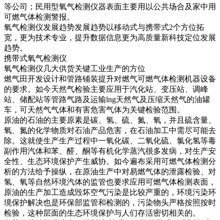
等公司；民用型氧气检测仪器表面主要用以公共场合及家中用
可燃气体检测警报。
氧气检测仪发展趋势发展趋势以移动式与携带式2个方位拓
宽，更为技术专业，提升数据信息更为高质量新科技定位发展
趋势。
携带式氧气检测仪
氧气检测仪几大供货关键工业生产的方位
燃气田开发设计和管路铺装提升对燃气可燃气体检测机器设备
的要求。如今天然气检验主要应用于汽化站、变压站、调峰
站、储配站等管路气路及运输lng天然气及压缩天然气的油罐
车，可天然气气体和有害危害气体为关键检验范围。
原油的石油的主要原素是碳、氢、硫、氮、氧，并且硫含量、
氧、氮的化学物质对石油产品危害，在石油加工中需尽可能去
除。这就使生产生产过程中一氧化碳、二氧化硫、氯化氢等毒
副作用汽体和苯、醛、酮等有机化学蒸汽很多发病，对生产安
全性、生态环境保护产生威协。如今遍布采用可燃气体检测分
析的方法给予操纵，在原油生产中对易燃气体的泄露检验、对
氢、氧等自然环境汽体的监管也要求应用可燃气体检测表面，
原油的生产加工造成毁坏空气污染是比较严重的，环境污染环
境保护解决也是环保部监管和检测的，污染物头严格按照按时
检验，这种层面的生态环境保护与人们存活密切相关的。