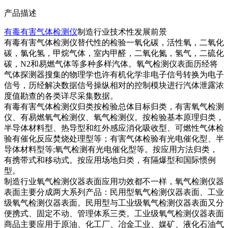
产品描述
有毒有害气体检测仪
制造行业技术性发展前景
有毒有害气体检测仪替代性的检验一氧化碳，活性氧，二氧化
碳，氯化氢，甲烷气体，室内甲醛，二氧化氮，氢气，二硫化
碳，N2和易燃气体等多种多样汽体。氧气检测仪表面历经将
气体探测器搜集的物理学也许有机化学非电子信号转换为电子
信号，历经解决数据信号操纵相对的控制模块进行汽体泄露浓
度值勘查的各类详尽采集数据。
有毒有害气体检测仪归类按检验总体目标归类，有害氧气检测
仪、有易燃氧气检测仪、氧气检测仪。按检验基本原理归类，
半导体材料型、热导型和红外感应消化吸收型、可燃性气体检
验有催化反应焚烧处理型等；有害气体检验有光电催化型、半
导体材料型等;氧气检测有光电催化型等。按应用方法归类，
有携带式和移动式。按应用场地归类，有隔爆型和国际惯例
型。
制造行业氧气检测仪器表面应用功效都不一样，氧气检测仪器
表面主要分成两大系列产品：民用型氧气检测仪器表面、工业
级氧气检测仪器表面。民用型与工业级氧气检测仪器表面又分
便携式、固定不动、管理体系三类。工业级氧气检测仪器表面
商品主要应用于原油、化工厂、冶金工业、媒矿、液化石油气