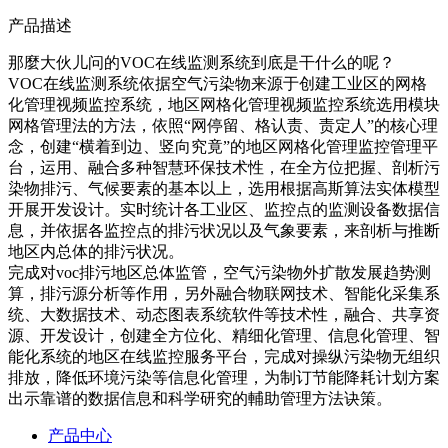
产品描述
那麼大伙儿问的VOC在线监测系统到底是干什么的呢？
VOC在线监测系统依据空气污染物来源于创建工业区的网格
化管理视频监控系统，地区网格化管理视频监控系统选用模块
网格管理法的方法，依照“网停留、格认责、责定人”的核心理
念，创建“横着到边、竖向究竟”的地区网格化管理监控管理平
台，运用、融合多种智慧环保技术性，在全方位把握、剖析污
染物排污、气候要素的基本以上，选用根据高斯算法实体模型
开展开发设计。实时统计各工业区、监控点的监测设备数据信
息，并依据各监控点的排污状况以及气象要素，来剖析与推断
地区内总体的排污状况。
完成对voc排污地区总体监管，空气污染物外扩散发展趋势测
算，排污源分析等作用，另外融合物联网技术、智能化采集系
统、大数据技术、动态图表系统软件等技术性，融合、共享资
源、开发设计，创建全方位化、精细化管理、信息化管理、智
能化系统的地区在线监控服务平台，完成对操纵污染物无组织
排放，降低环境污染等信息化管理，为制订节能降耗计划方案
出示靠谱的数据信息和科学研究的輔助管理方法诀策。
产品中心