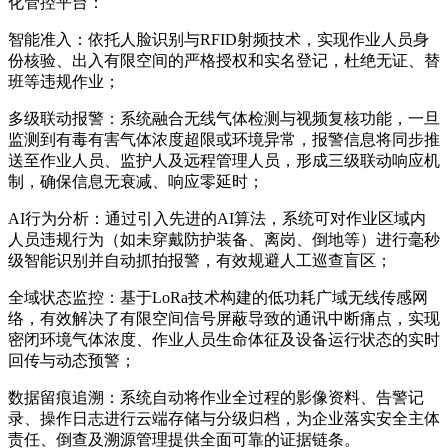
化管控平台：
智能准入：依托人脸识别与RFID射频技术，实现作业人员身
份核验、出入有限空间的严格授权和实名登记，杜绝无证、替
班等违规作业；
多级联动报警：系统融合无线气体检测与视频复核功能，一旦
监测到有毒有害气体浓度超限或环境异常，报警信息将同步推
送至作业人员、监护人及远程管理人员，形成三级联动响应机
制，确保信息无衰减、响应零延时；
AI行为分析：通过引入先进的AI算法，系统可对作业区域内
人员违规行为（如未穿戴防护装备、离岗、倒地等）进行毫秒
级智能识别并自动抓拍报警，有效规避人工巡查盲区；
全域状态监控：基于LoRa技术构建的低功耗广域无线传感网
络，有效解决了有限空间信号屏蔽导致的通讯中断痛点，实现
密闭环境气体浓度、作业人员生命体征及设备运行状态的实时
回传与动态预警；
数据留痕追溯：系统自动将作业全过程的影像资料、告警记
录、操作日志进行云端存储与分级归档，为企业落实安全主体
责任、倒查及溯源管理提供全面可靠的证据链条。