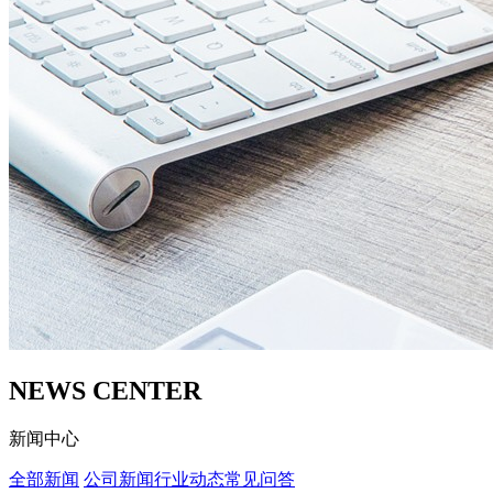
NEWS CENTER
新闻中心
全部新闻
公司新闻
行业动态
常见问答