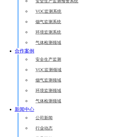
安全生产监测预警系统
VOC监测系统
烟气监测系统
环境监测系统
气体检测领域
合作案例
安全生产监测
VOC监测领域
烟气监测领域
环境监测领域
气体检测领域
新闻中心
公司新闻
行业动态