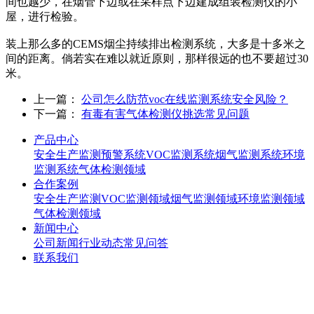
间也越少，在烟管下边或在采样点下边建成组装检测仪的小
屋，进行检验。
装上那么多的CEMS烟尘持续排出检测系统，大多是十多米之
间的距离。倘若实在难以就近原则，那样很远的也不要超过30
米。
上一篇：
公司怎么防范voc在线监测系统安全风险？
下一篇：
有毒有害气体检测仪挑选常见问题
产品中心
安全生产监测预警系统
VOC监测系统
烟气监测系统
环境
监测系统
气体检测领域
合作案例
安全生产监测
VOC监测领域
烟气监测领域
环境监测领域
气体检测领域
新闻中心
公司新闻
行业动态
常见问答
联系我们