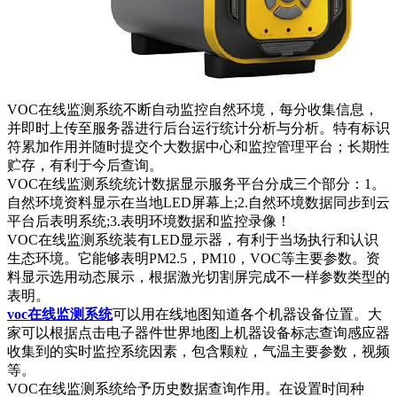
VOC在线监测系统不断自动监控自然环境，每分收集信息，
并即时上传至服务器进行后台运行统计分析与分析。特有标识
符累加作用并随时提交个大数据中心和监控管理平台；长期性
贮存，有利于今后查询。
VOC在线监测系统统计数据显示服务平台分成三个部分：1。
自然环境资料显示在当地LED屏幕上;2.自然环境数据同步到云
平台后表明系统;3.表明环境数据和监控录像！
VOC在线监测系统装有LED显示器，有利于当场执行和认识
生态环境。它能够表明PM2.5，PM10，VOC等主要参数。资
料显示选用动态展示，根据激光切割屏完成不一样参数类型的
表明。
voc在线监测系统
可以用在线地图知道各个机器设备位置。大
家可以根据点击电子器件世界地图上机器设备标志查询感应器
收集到的实时监控系统因素，包含颗粒，气温主要参数，视频
等。
VOC在线监测系统给予历史数据查询作用。在设置时间种