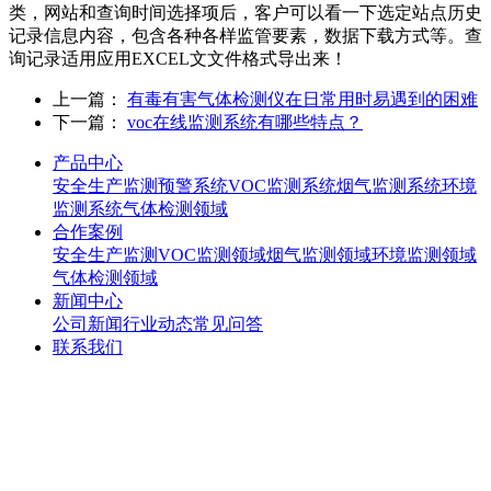
类，网站和查询时间选择项后，客户可以看一下选定站点历史
记录信息内容，包含各种各样监管要素，数据下载方式等。查
询记录适用应用EXCEL文文件格式导出来！
上一篇：
有毒有害气体检测仪在日常用时易遇到的困难
下一篇：
voc在线监测系统有哪些特点？
产品中心
安全生产监测预警系统
VOC监测系统
烟气监测系统
环境
监测系统
气体检测领域
合作案例
安全生产监测
VOC监测领域
烟气监测领域
环境监测领域
气体检测领域
新闻中心
公司新闻
行业动态
常见问答
联系我们