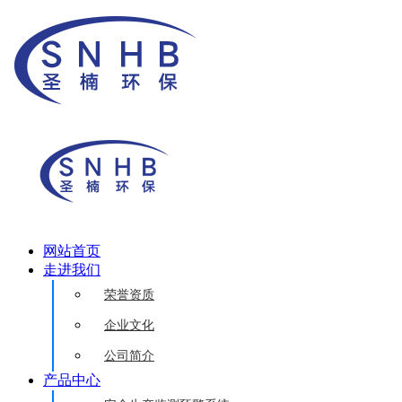
网站首页
走进我们
荣誉资质
企业文化
公司简介
产品中心