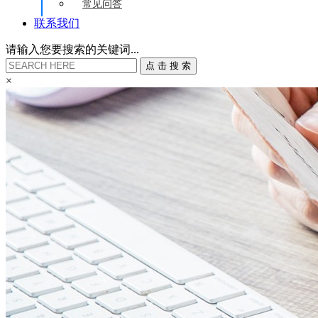
常见问答
联系我们
请输入您要搜索的关键词...
点
击
搜
索
×