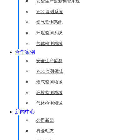
安全生产监测预警系统
VOC监测系统
烟气监测系统
环境监测系统
气体检测领域
合作案例
安全生产监测
VOC监测领域
烟气监测领域
环境监测领域
气体检测领域
新闻中心
公司新闻
行业动态