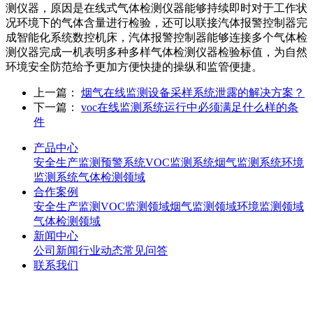
测仪器，原因是在线式气体检测仪器能够持续即时对于工作状
况环境下的气体含量进行检验，还可以联接汽体报警控制器完
成智能化系统数控机床，汽体报警控制器能够连接多个气体检
测仪器完成一机表明多种多样气体检测仪器检验标值，为自然
环境安全防范给予更加方便快捷的操纵和监管便捷。
上一篇：
烟气在线监测设备采样系统泄露的解决方案？
下一篇：
voc在线监测系统运行中必须满足什么样的条
件
产品中心
安全生产监测预警系统
VOC监测系统
烟气监测系统
环境
监测系统
气体检测领域
合作案例
安全生产监测
VOC监测领域
烟气监测领域
环境监测领域
气体检测领域
新闻中心
公司新闻
行业动态
常见问答
联系我们