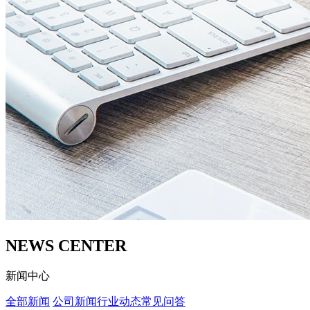
NEWS CENTER
新闻中心
全部新闻
公司新闻
行业动态
常见问答