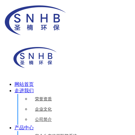
网站首页
走进我们
荣誉资质
企业文化
公司简介
产品中心