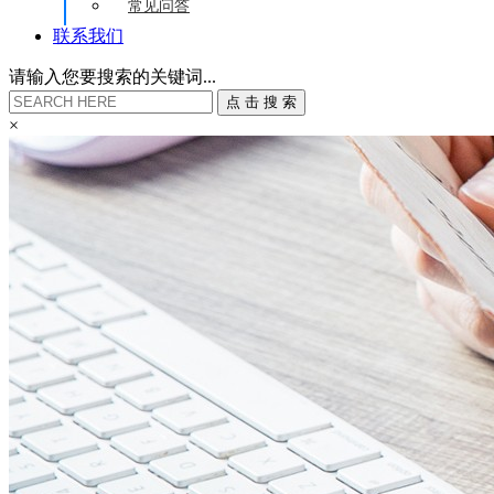
常见问答
联系我们
请输入您要搜索的关键词...
点
击
搜
索
×