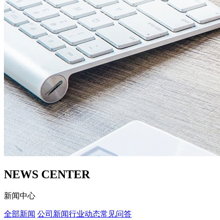
NEWS CENTER
新闻中心
全部新闻
公司新闻
行业动态
常见问答