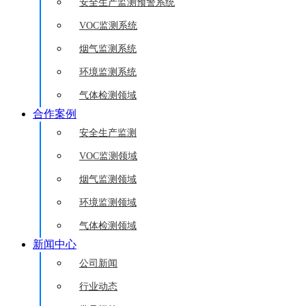
安全生产监测预警系统
VOC监测系统
烟气监测系统
环境监测系统
气体检测领域
合作案例
安全生产监测
VOC监测领域
烟气监测领域
环境监测领域
气体检测领域
新闻中心
公司新闻
行业动态