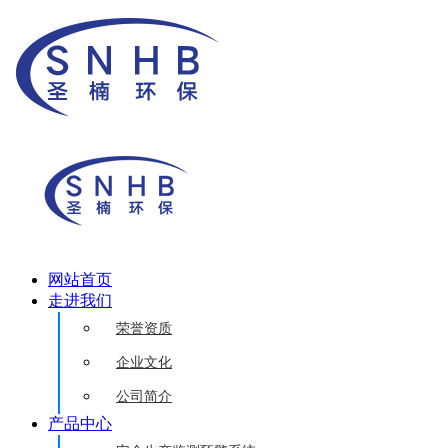
网站首页
走进我们
荣誉资质
企业文化
公司简介
产品中心