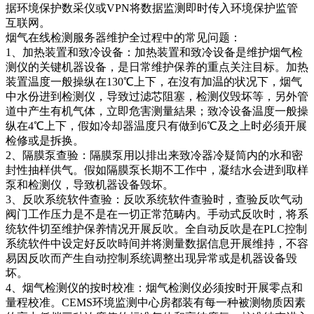
据环境保护数采仪或VPN将数据监测即时传入环境保护监管
互联网。
烟气在线检测服务器维护全过程中的常见问题：
1、加热装置和致冷设备：加热装置和致冷设备是维护烟气检
测仪的关键机器设备，是日常维护保养的重点关注目标。加热
装置温度一般操纵在130℃上下，在沒有加温的状况下，烟气
中水份进到检测仪，导致过滤芯阻塞，检测仪毁坏等，另外管
道中产生有机气体，立即危害测量結果；致冷设备温度一般操
纵在4℃上下，假如冷却器温度只有做到6℃及之上时必须开展
检修或是拆换。
2、隔膜泵查验：隔膜泵用以排出来致冷器冷疑筒内的水和密
封性抽样供气。假如隔膜泵长期不工作中，凝结水会进到取样
泵和检测仪，导致机器设备毁坏。
3、反吹系统软件查验：反吹系统软件查验时，查验反吹气动
阀门工作压力是不是在一切正常范畴内。手动式反吹时，将系
统软件切至维护保养情况开展反吹。全自动反吹是在PLC控制
系统软件中设定好反吹時间并将测量数据信息开展维持，不容
易因反吹而产生自动控制系统调整出现异常或是机器设备毁
坏。
4、烟气检测仪的按时校准：烟气检测仪必须按时开展零点和
量程校准。CEMS环境监测中心房都装有每一种被测物质因素