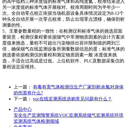
的高中低档三种浓度值的标准气体和高纯度氮，校准结束进入
另一浓度值的标准气体开展核对。校准周期时间为半年少一
次。全自动零点校正依据当场机器设备具体情况设定为8-12个
钟头全自动开展一次零点校准，防止出现零点漂移，确保剖析
测量的性。
5、主要参数量程的一致性：在检测仪和标准气体的挑选层面
要留意，检测仪量程要依据烟气中常测物质因素的设计方案浓
度值来挑选，量程不可超出污染物排出容许限制值的两到三
倍，确保烟气在线监测设备所测量数据信息的度；标准气体的
挑选要依据检测仪的量程和测定物质因素一般 浓度值来挑
选，不适合过高或是过低。上位机软件、PLC及数据采集仪的
量程设定应维持。
上一篇：
有毒有害气体检测仪生产厂家剖析余氯对身体
的伤害有什么?
下一篇：
voc在线监测系统选购常见问题有什么？
产品中心
安全生产监测预警系统
VOC监测系统
烟气监测系统
环境
监测系统
气体检测领域