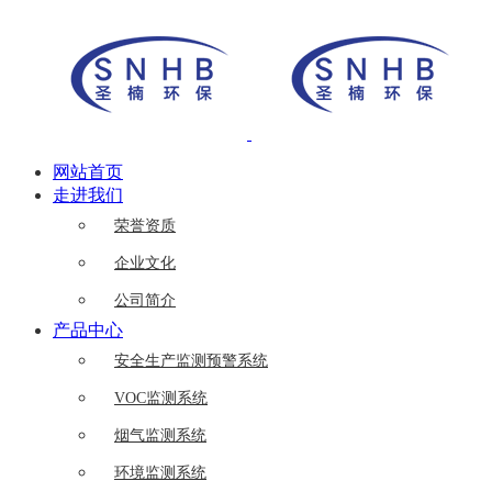
网站首页
走进我们
荣誉资质
企业文化
公司简介
产品中心
安全生产监测预警系统
VOC监测系统
烟气监测系统
环境监测系统