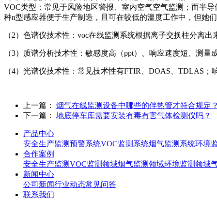
VOC类型；常见于风险地区警报、室内空气空气监测；而半导体
种n型感应器便于生产制造，且可在较低的溫度工作中，但她
（2）色谱仪技术性：voc在线监测系统根据离子交换柱分离
（3）质谱分析技术性：敏感度高（ppt）、响应速度短、测
（4）光谱仪技术性：常见技术性有FTIR、DOAS、TDLA
上一篇：
烟气在线监测设备中哪些的伴热管才符合规定
下一篇：
地底停车库需要安装有毒有害气体检测仪吗？
产品中心
安全生产监测预警系统
VOC监测系统
烟气监测系统
环境
合作案例
安全生产监测
VOC监测领域
烟气监测领域
环境监测领域
新闻中心
公司新闻
行业动态
常见问答
联系我们