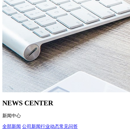
NEWS CENTER
新闻中心
全部新闻
公司新闻
行业动态
常见问答