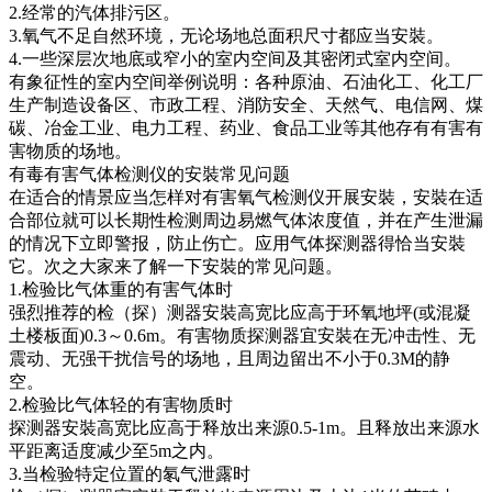
2.经常的汽体排污区。
3.氧气不足自然环境，无论场地总面积尺寸都应当安裝。
4.一些深层次地底或窄小的室内空间及其密闭式室内空间。
有象征性的室内空间举例说明：各种原油、石油化工、化工厂
生产制造设备区、市政工程、消防安全、天然气、电信网、煤
碳、冶金工业、电力工程、药业、食品工业等其他存有有害有
害物质的场地。
有毒有害气体检测仪的安裝常见问题
在适合的情景应当怎样对有害氧气检测仪开展安裝，安裝在适
合部位就可以长期性检测周边易燃气体浓度值，并在产生泄漏
的情况下立即警报，防止伤亡。应用气体探测器得恰当安裝
它。次之大家来了解一下安裝的常见问题。
1.检验比气体重的有害气体时
强烈推荐的检（探）测器安裝高宽比应高于环氧地坪(或混凝
土楼板面)0.3～0.6m。有害物质探测器宜安裝在无冲击性、无
震动、无强干扰信号的场地，且周边留出不小于0.3M的静
空。
2.检验比气体轻的有害物质时
探测器安裝高宽比应高于释放出来源0.5-1m。且释放出来源水
平距离适度减少至5m之内。
3.当检验特定位置的氡气泄露时