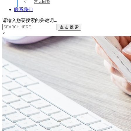
常见问答
联系我们
请输入您要搜索的关键词...
点
击
搜
索
×