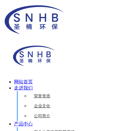
网站首页
走进我们
荣誉资质
企业文化
公司简介
产品中心